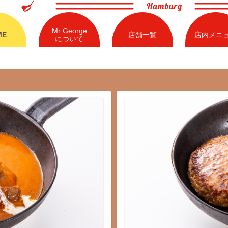
Mr George
Mr George
ME
ME
店舗一覧
店舗一覧
店内メニ
店内メニ
について
について